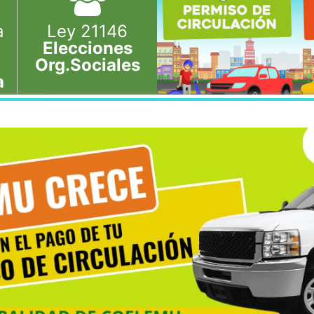
a
Ley 21146
Elecciones
Org.Sociales
a
LACION
JUEVES 07, MARZO, 2019
INFORMATIVO
NOTICIAS
PAGOS DE PERMISOS DE CIRCUL
Municipalidad de Coelemu y Dirección de Tránsito 
Circulación 2019. Desde el 11 de Marzo el lugar de 
artículo.