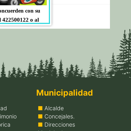
concuerden con su
l 422500122 o al
Municipalidad
dad
Alcalde
imonio
Concejales.
rica
Direcciones