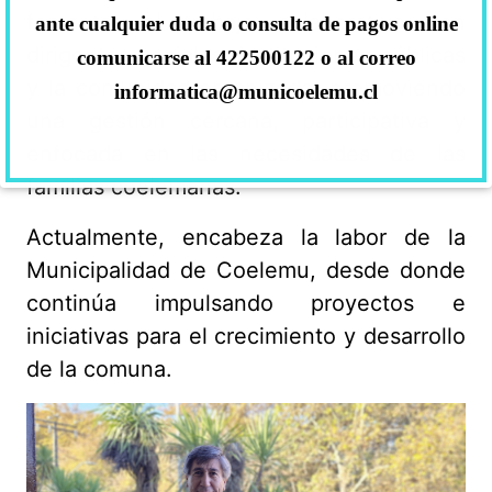
fomentar el trabajo colaborativo con
ante cualquier duda o consulta de pagos online
dirigentes sociales, instituciones públicas
comunicarse al 422500122 o al correo
y la comunidad organizada, promoviendo
informatica@municoelemu.cl
una gestión cercana, participativa y
enfocada en las necesidades de las
familias coelemanas.
Actualmente, encabeza la labor de la
Municipalidad de Coelemu, desde donde
continúa impulsando proyectos e
iniciativas para el crecimiento y desarrollo
de la comuna.