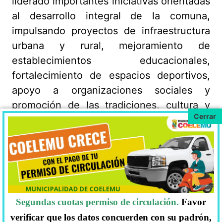
liderado importantes iniciativas orientadas
al desarrollo integral de la comuna,
impulsando proyectos de infraestructura
urbana y rural, mejoramiento de
establecimientos educacionales,
fortalecimiento de espacios deportivos,
apoyo a organizaciones sociales y
promoción de las tradiciones, cultura y
patrimonio local. Asimismo, ha trabajado
en coordinación con organismos
regionales y nacionales para concretar
inversiones que contribuyan al bienestar
y calidad de vida de los vecinos y vecinas
de Coelemu.
Segundas cuotas permiso de circulación.
Favor
Su administración se ha caracterizado por
verificar que los datos concuerden con su padrón,