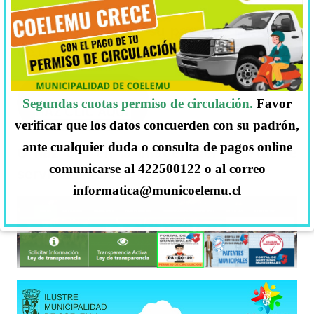
Si quiere cancelar su pago de permisos
de circulación Online
Segundas cuotas permiso de circulación.
Favor
HAZ CLIC AQUÍ
verificar que los datos concuerden con su padrón,
ante cualquier duda o consulta de pagos online
O haz clic en la imagen del «Portal de
comunicarse al 422500122 o al correo
servicios municipales»
informatica@municoelemu.cl