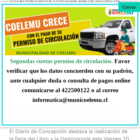
TOTALIDAD RUTA COSTERA HACIA VEGAS DE
ITATA Durante la tarde de este miércoles 5 de
junio la Gobernadora de Itata dio a conocer la
confirmación
… Ir al artículo.
Segundas cuotas permiso de circulación.
Favor
verificar que los datos concuerden con su padrón,
ante cualquier duda o consulta de pagos online
comunicarse al 422500122 o al correo
informatica@municoelemu.cl
JUEVES 19, ABRIL, 2018
COELEMU HACE NOTICIAS
DIARIO CONCEPCIÓN FERIA DEL
LIBRO Y GASTRONOMÍA.
El Diario de Concepción destaca la realización de
la Feria del Libro y la Gastronomía este Viernes 20