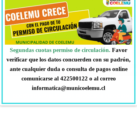
Adicionalmente, se les otorgan nuevas
funciones administrativas a los
municipios, para que se ocupen de los
registros de organizaciones sin fines de
lucro en sus comunas, los actualicen y
Segundas cuotas permiso de circulación.
Favor
entreguen cuando se les solicite.
verificar que los datos concuerden con su padrón,
ante cualquier duda o consulta de pagos online
REGISTROS PÚBLICOS DE ORGANIZACIONES VIGE
comunicarse al 422500122 o al correo
informatica@municoelemu.cl
REGISTROS PÚBLICOS DE PROCESOS ELECCIONAR