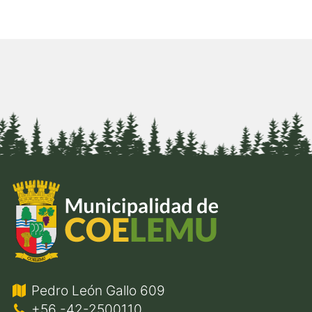
Pedro León Gallo 609
+56 -42-2500110