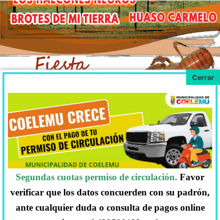
DOMINGO 07, ENERO, 2018
NOTICIAS
ARTISTAS FIESTA DEL CAMARÓN
2017
Artistas : – BROTES DE MI TIERRA – LOS
HALCONES NEGROS – HUASO CARMELO –
ILLAPU Te invitamos a participar de esta nueva
Segundas cuotas permiso de circulación.
Favor
versión de la fiesta del camarón, en
… Ir al artículo.
verificar que los datos concuerden con su padrón,
ante cualquier duda o consulta de pagos online