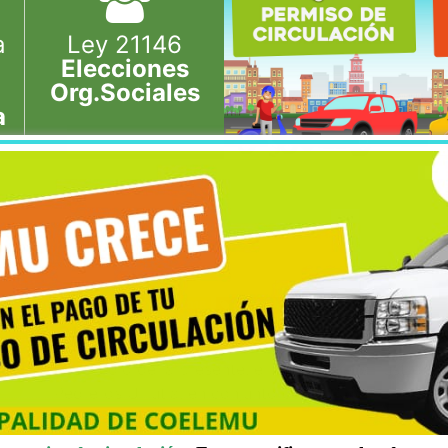
a
Ley 21146
Elecciones
Org.Sociales
a
LUNES 08, ENERO, 2018
NOTICIAS
CICLO DE CHARLAS DE FOMENT
Por medio de la presente, el Alcalde de la Ilustre 
Pedreros Urrutia, en conjunto con el Nodo Enoturísti
… Ir al artículo.