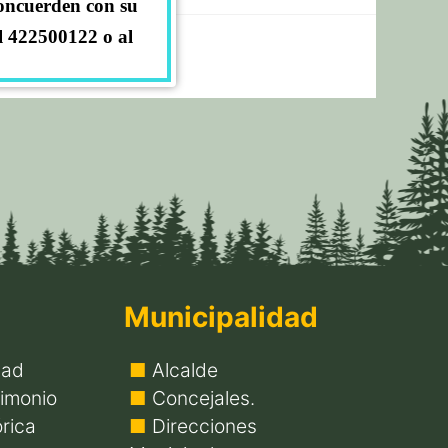
concuerden con su
l 422500122 o al
Municipalidad
dad
Alcalde
imonio
Concejales.
rica
Direcciones