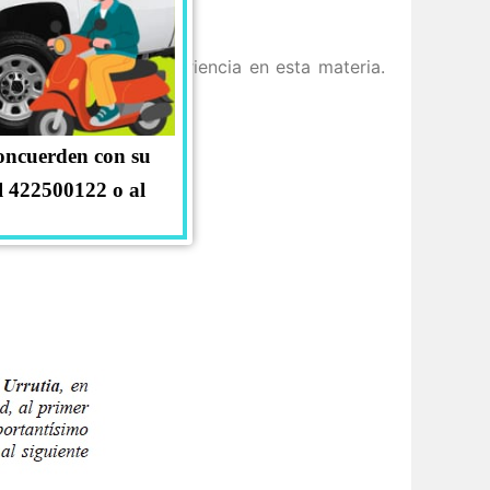
 Ltda, con vasta experiencia en esta materia.
concuerden con su
l 422500122 o al