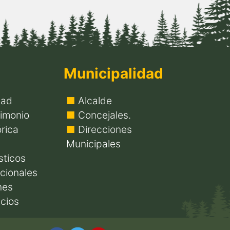
Municipalidad
dad
Alcalde
imonio
Concejales.
rica
Direcciones
Municipales
sticos
icionales
nes
icios