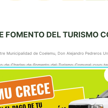
DE FOMENTO DEL TURISMO 
ustre Municipalidad de Coelemu, Don Alejandro Pedreros Ur
lo de Charlas de Fomento del Turismo Comunal cuyo tem
ductivo.
o al siguiente calendario de fechas, en el Teatro de Coelem
el Trabajo Asociativo
 Barreras y Mitos
tivo