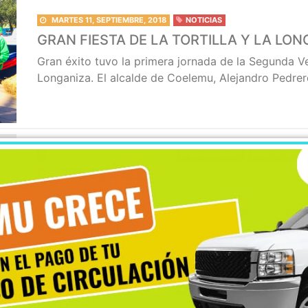
MARTES 11, SEPTIEMBRE, 2018
NOTICIAS
GRAN FIESTA DE LA TORTILLA Y LA L
Gran éxito tuvo la primera jornada de la Segunda Vers
Longaniza. El alcalde de Coelemu, Alejandro Pedrero
VIERNES 07, SEPTIEMBRE, 2018
INFORMATIVO
NOTICIAS
CIERRE DE CALLE
Ilustre Municipalidad de Coelemu informa: Cierre de 
Lamas y Palazuelo y calle Palazuelos entre calles E
Ir al artículo.
MARTES 04, SEPTIEMBRE, 2018
NOTICIAS