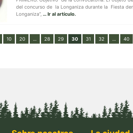
del concurso de la Longaniza durante la Fiesta den
Longaniza”,
… Ir al artículo.
10
20
...
28
29
30
31
32
...
40