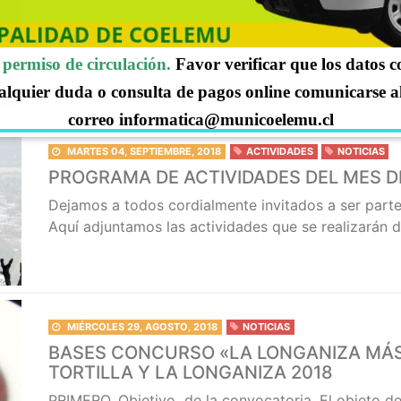
COELEMU GANA PROVINCIAL DE CUECA
Gonzalo Placencia y Nayade Castillo, representan
Provincial de Cueca del Adulto Mayor realizado dur
permiso de circulación.
Favor verificar que los datos 
San
… Ir al artículo.
alquier duda o consulta de pagos online comunicarse a
correo informatica@municoelemu.cl
MARTES 04, SEPTIEMBRE, 2018
ACTIVIDADES
NOTICIAS
PROGRAMA DE ACTIVIDADES DEL MES D
Dejamos a todos cordialmente invitados a ser parte 
Aquí adjuntamos las actividades que se realizarán 
MIÉRCOLES 29, AGOSTO, 2018
NOTICIAS
BASES CONCURSO «LA LONGANIZA MÁS 
TORTILLA Y LA LONGANIZA 2018
PRIMERO. Objetivo de la convocatoria. El objeto de 