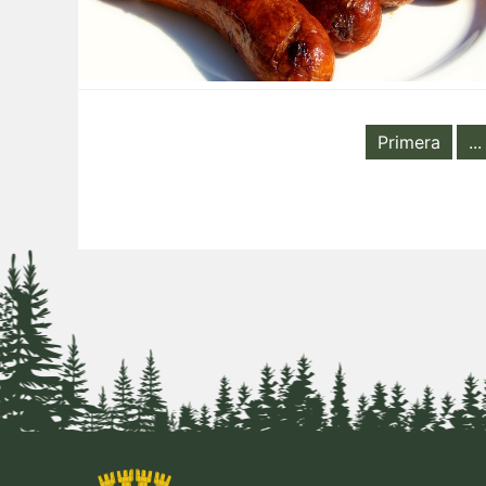
Primera
...