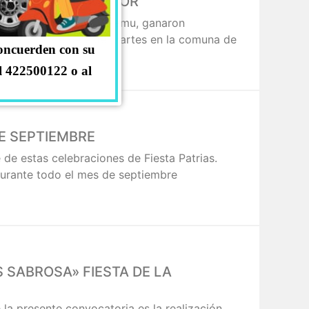
 DEL ADULTO MAYOR
do a la comuna de Coelemu, ganaron
ante la tarde de este martes en la comuna de
concuerden con su
l 422500122 o al
E SEPTIEMBRE
de estas celebraciones de Fiesta Patrias.
durante todo el mes de septiembre
SABROSA» FIESTA DE LA
la presente convocatoria es la realización