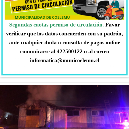
Segundas cuotas permiso de circulación.
Favor
VIERNES 14, FEBRERO, 2020
NOTICIAS
verificar que los datos concuerden con su padrón,
PERMISOS DE CIRCULACIÓN 2020
ante cualquier duda o consulta de pagos online
Municipalidad informa horarios de atención para
comunicarse al 422500122 o al correo
pagos de Permiso de Circulación de manera
presencial en Dirección de Tránsito. Mes de
informatica@municoelemu.cl
Febrero de lunes a jueves de 8:15 a 13:30 y
… Ir al
artículo.