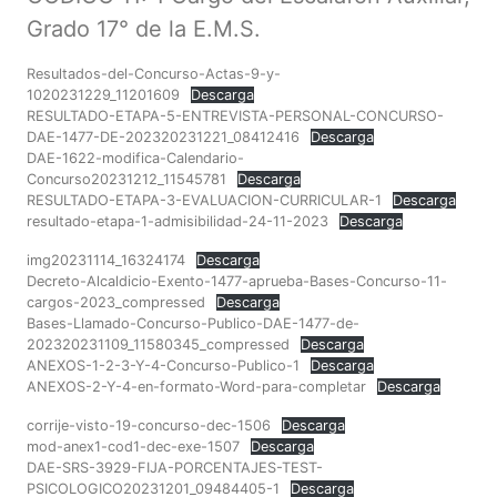
Grado 17° de la E.M.S.
Resultados-del-Concurso-Actas-9-y-
1020231229_11201609
Descarga
RESULTADO-ETAPA-5-ENTREVISTA-PERSONAL-CONCURSO-
DAE-1477-DE-202320231221_08412416
Descarga
DAE-1622-modifica-Calendario-
Concurso20231212_11545781
Descarga
RESULTADO-ETAPA-3-EVALUACION-CURRICULAR-1
Descarga
resultado-etapa-1-admisibilidad-24-11-2023
Descarga
img20231114_16324174
Descarga
Decreto-Alcaldicio-Exento-1477-aprueba-Bases-Concurso-11-
cargos-2023_compressed
Descarga
Bases-Llamado-Concurso-Publico-DAE-1477-de-
202320231109_11580345_compressed
Descarga
ANEXOS-1-2-3-Y-4-Concurso-Publico-1
Descarga
ANEXOS-2-Y-4-en-formato-Word-para-completar
Descarga
corrije-visto-19-concurso-dec-1506
Descarga
mod-anex1-cod1-dec-exe-1507
Descarga
DAE-SRS-3929-FIJA-PORCENTAJES-TEST-
PSICOLOGICO20231201_09484405-1
Descarga