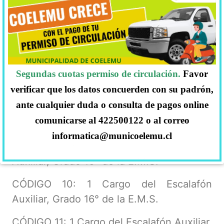
Técnico, Grado 17° de la E.M.S.
CÓDIGO 06: 1 Cargo del Escalafón
Técnico, Grado 17° de la E.M.S.
CÓDIGO 07: 1 Cargo del Escalafón
Segundas cuotas permiso de circulación.
Favor
Técnico, Grado 17° de la E.M.S.
verificar que los datos concuerden con su padrón,
ante cualquier duda o consulta de pagos online
CÓDIGO 08: 1 Cargo del Escalafón
comunicarse al 422500122 o al correo
Administrativo Grado 17° de la E.M.S.
informatica@municoelemu.cl
CÓDIGO 09: 1 Cargo del Escalafón
Auxiliar, Grado 16° de la E.M.S.
CÓDIGO 10: 1 Cargo del Escalafón
Auxiliar, Grado 16° de la E.M.S.
CÓDIGO 11: 1 Cargo del Escalafón Auxiliar,