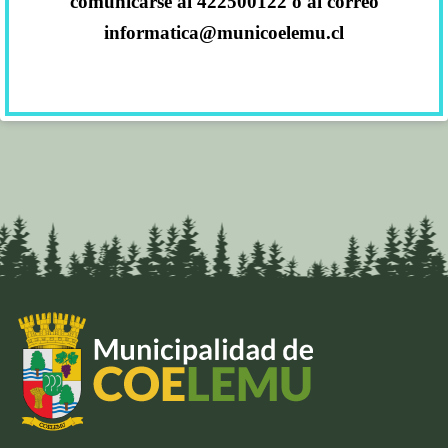
comunicarse al 422500122 o al correo
informatica@municoelemu.cl