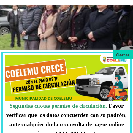
DOMINGO 07, ENERO, 2018
NOTICIAS
PRIMERA PIEDRA “PMB
URBANIZACIÓN VILLA EL
CONQUISTADOR”
Ceremonia simbólica del inició de esta nueva
Segundas cuotas permiso de circulación.
Favor
etapa para los vecinos y vecinas de Villa el
verificar que los datos concuerden con su padrón,
Conquistador. La Primera piedra PMB Villa el
Conquistador. Comuna de Coelemu. I.
ante cualquier duda o consulta de pagos online
Municipalidad de
… Ir al artículo.