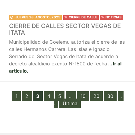
JUEVES 28, AGOSTO, 2025
CIERRE DE CALLE
NOTICIAS
CIERRE DE CALLES SECTOR VEGAS DE
ITATA
Municipalidad de Coelemu autoriza el cierre de las
calles Hermanos Carrera, Las Islas e Ignacio
Serrado del Sector Vegas de Itata de acuerdo a
decreto alcaldicio exento N°1500 de fecha
… Ir al
artículo.
1
2
3
4
5
...
10
20
30
..
.
Última