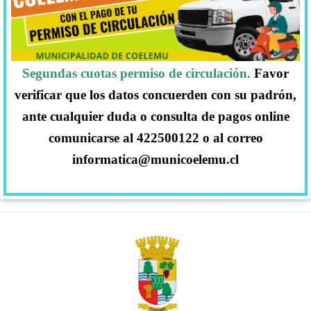
Segundas cuotas permiso de circulación.
Favor
verificar que los datos concuerden con su padrón,
ante cualquier duda o consulta de pagos online
comunicarse al 422500122 o al correo
MARTES 09, SEPTIEMBRE, 2025
ACTIVIDADES
NOTICIAS
APRUEBA BASES CONCURSO
informatica@municoelemu.cl
«VIVIENDO EL ESPIRITU DE FIESTAS
PATRIAS EN NUESTRO BARRIO»