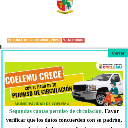
LUNES 01, SEPTIEMBRE, 2025
NOTICIAS
APRUEBA LA BAJA,
POSTURAS MÍNIMAS
PARA ENAJENACIÓN DE
BIENES
Aprueba la baja, posturas mínimas para enajenación
Segundas cuotas permiso de circulación.
Favor
de bienes a travéz de remate público, bases de
remate público de maquinaria y vehiculos
verificar que los datos concuerden con su padrón,
municipales.