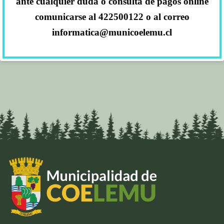
ante cualquier duda o consulta de pagos online
DAE 1527 REMATE PÚBLICO
Descarga
comunicarse al 422500122 o al correo
informatica@municoelemu.cl