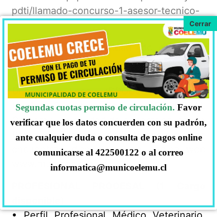
pdti/llamado-concurso-1-asesor-tecnico-
48
La Ilustre Municipalidad de Coelemu,
llama a concurso público para proveer el
cargo de Asesor Técnico del Programa de
Desarrollo Local (PRODESAL) de la
Unidad Operativa Comunal PRODESAL
Segundas cuotas permiso de circulación.
Favor
Coelemu, en calidad de honorarios, según
verificar que los datos concuerden con su padrón,
Bases y/o Términos de Referencia que se
ante cualquier duda o consulta de pagos online
encuentran disponibles en página web
comunicarse al 422500122 o al correo
www.municoelemu.cl
informatica@municoelemu.cl
PROFESIONAL PRO0ESAL (1 Cargo
disponible)
• Perfil Profesional Médico Veterinario,