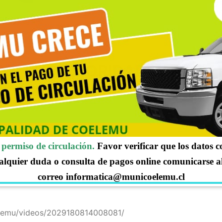
FINE SUS PRIORIDADES ANT
 ANTE NUEVAS AUTORIDADES!!!
permiso de circulación.
Favor verificar que los datos 
 de Abril en el sector de Buchupureo comuna de Cobquecur
lejandro Pedrero Urrutia quien realizó una potente exposic
alquier duda o consulta de pagos online comunicarse a
correo informatica@municoelemu.cl
elemu/videos/2029180814008081/