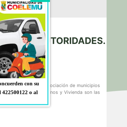
E NUEVAS AUTORIDADES.
concuerden con su
a los Alcaldes de la asociación de municipios
ión donde el Agua, Caminos y Vivienda son las
l 422500122 o al