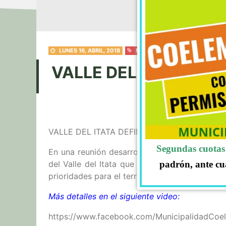
LUNES 16, ABRIL, 2018
NOTICIAS
VALLE DEL ITATA DE
VALLE DEL ITATA DEFINE SUS PRIORIDADES
Segundas cuotas 
En una reunión desarrollada el día viernes 6
del Valle del Itata que preside el alcalde A
padrón, ante cu
prioridades para el territorio.
Más detalles en el siguiente video:
https://www.facebook.com/MunicipalidadCo