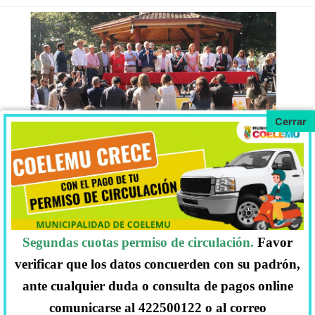
MIÉRCOLES 27, MARZO, 2019
NOTICIAS
REUNIÓN CON MINISTRO DE
AGRICULTURA ANTONIO
WALKER.
El día martes 26 de Marzo se llevó a cabo una
Segundas cuotas permiso de circulación.
Favor
reunión con el ministro de Agricultura, Antonio
verificar que los datos concuerden con su padrón,
Walker, quien llegó a la comuna de Coelemu para
ante cualquier duda o consulta de pagos online
conversar con el
… Ir al artículo.
comunicarse al 422500122 o al correo