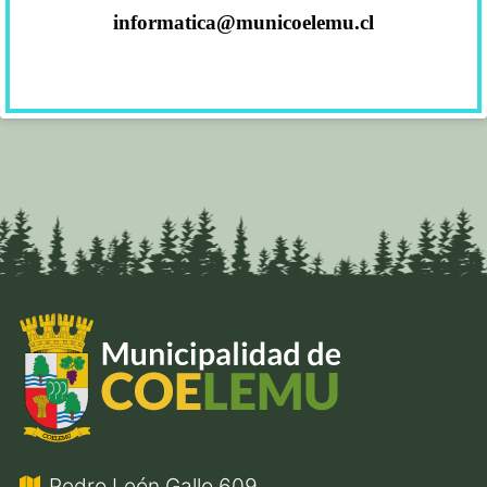
informatica@municoelemu.cl
Pedro León Gallo 609