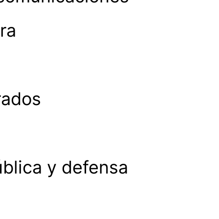
ra
rados
ública y defensa