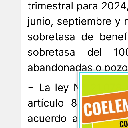
trimestral para 2024
junio, septiembre y 
sobretasa de benef
sobretasa del 10
abandonadas o pozos
− La ley N° 21.078 
artículo 8 de la L
acuerdo a esta nor