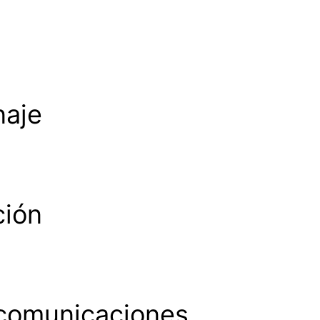
naje
ción
ecomunicaciones