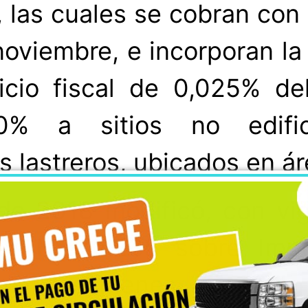
, las cuales se cobran con 
noviembre, e incorporan la 
icio fiscal de 0,025% del
0% a sitios no edific
 lastreros, ubicados en ár
de 2018 modificó, con vig
ey N° 17.235 sobre Impue
ma, los bienes raíces no 