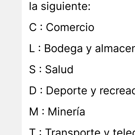
la siguiente:
C : Comercio
L : Bodega y almace
S : Salud
D : Deporte y recrea
M : Minería
T : Transporte y tel