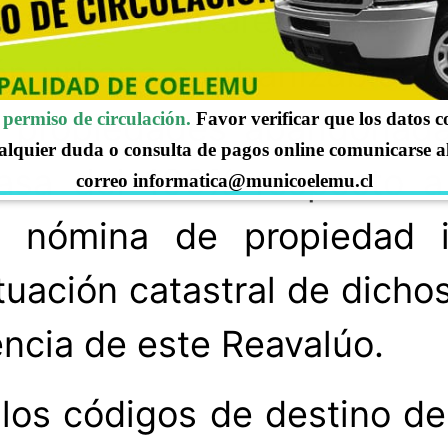
l ubicados en áreas urban
ión urbana o urbanizables 
s, propiedades abandonada
permiso de circulación.
Favor verificar que los datos 
alquier duda o consulta de pagos online comunicarse a
asa del 100% respecto a 
correo informatica@municoelemu.cl
a nómina de propiedad 
ituación catastral de dich
encia de este Reavalúo.
los códigos de destino de