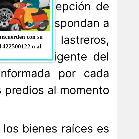
as, con excepción de
y que correspondan a
s o pozos lastreros,
concuerden con su
l 422500122 o al
la tasa vigente del
informada por cada
os predios al momento
 los bienes raíces es