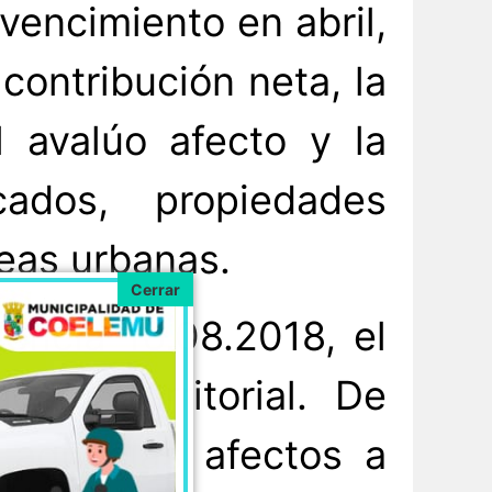
vencimiento en abril,
contribución neta, la
 avalúo afecto y la
ados, propiedades
eas urbanas.
encia 16.08.2018, el
sto Territorial. De
agrícolas afectos a