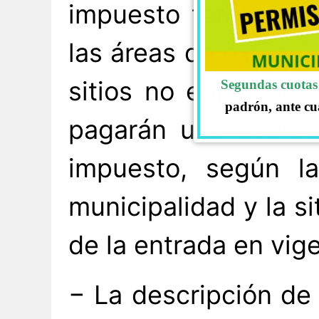
impuesto territoria
las áreas de extens
sitios no edificado
Segundas cuotas 
padrón, ante cu
pagarán una sobret
impuesto, según l
municipalidad y la s
de la entrada en vig
− La descripción de 