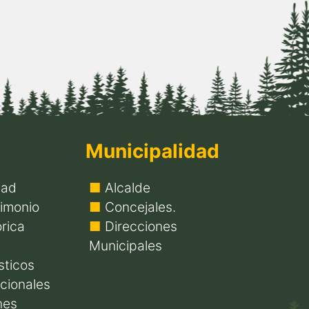
Municipalidad
dad
Alcalde
imonio
Concejales.
rica
Direcciones
Municipales
sticos
icionales
nes