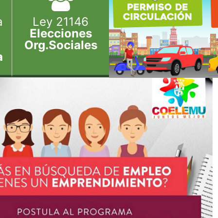
a
Ley 21146
Elecciones
Org.Sociales
a