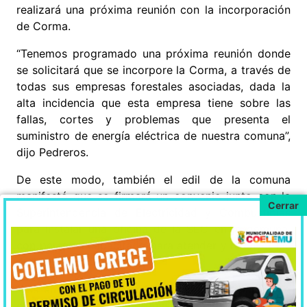
realizará una próxima reunión con la incorporación
de Corma.
“Tenemos programado una próxima reunión donde
se solicitará que se incorpore la Corma, a través de
todas sus empresas forestales asociadas, dada la
alta incidencia que esta empresa tiene sobre las
fallas, cortes y problemas que presenta el
suministro de energía eléctrica de nuestra comuna”,
dijo Pedreros.
De este modo, también el edil de la comuna
manifestó que se firmará un convenio junto con la
Superintendencia de Electricidad y Combustibles
para instalar una oficina de la SEC en la comuna,
con personal capacitado para atender y resolver las
dudas de los ciudadanos.
“Las empresas entregarán un plan de trabajo y de
contingencia del compromiso adquirido para este