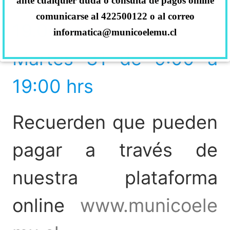
Lunes 30 de 15:00 a
ante cualquier duda o consulta de pagos online
comunicarse al 422500122 o al correo
19.00 hrs
informatica@municoelemu.cl
Martes 31 de 9:00 a
19:00 hrs
Recuerden que pueden
pagar a través de
nuestra plataforma
online
www.municoele