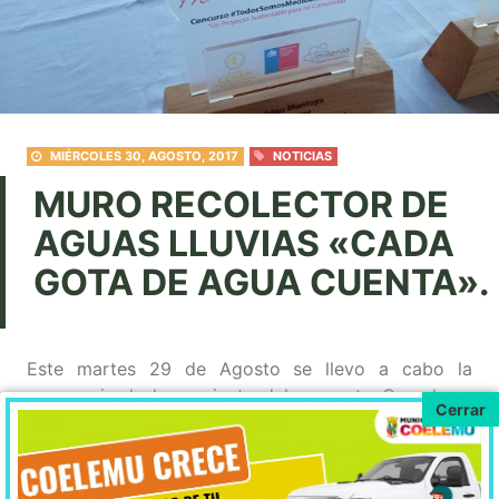
MIÉRCOLES 30, AGOSTO, 2017
NOTICIAS
MURO RECOLECTOR DE
AGUAS LLUVIAS «CADA
GOTA DE AGUA CUENTA».
Este martes 29 de Agosto se llevo a cabo la
ceremonia de lanzamiento del proyecto Ganador a
nivel nacional del
Concurso
#TodosSomosMedioAmbie
nte
en las
dependencias del Liceo D.O.R.