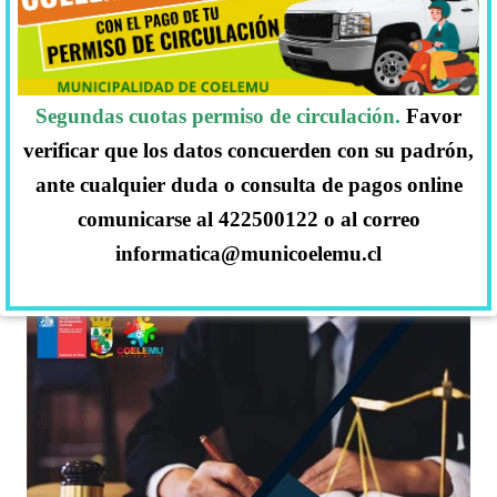
Más información al número:
+56971026186 o al correo
ccoelemu@cajbiobio.cl
Segundas cuotas permiso de circulación.
Favor
Dejar sus datos personales( nombre
verificar que los datos concuerden con su padrón,
completo, rut, domicilio, número de
contacto).
ante cualquier duda o consulta de pagos online
comunicarse al 422500122 o al correo
Dirección Francisco Barros 209,
informatica@municoelemu.cl
Coelemu.