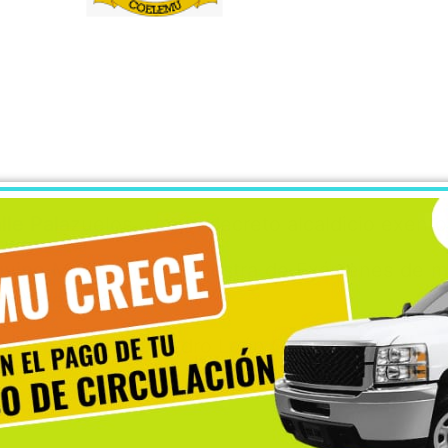
calle Palazuelos, según decreto alcaldicio exen
quipo Móvil para la Muestra de Exámenes de ma
de este Municipio.
, Palazuelos entre Pedro León Gallo y Exequiel L
ubre del presente año hasta las 21:00hrs