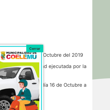
to N°2598 del 16 de Octubre del 2019
mografia, actividad ejecutada por la
arenas, contar del día 16 de Octubre a