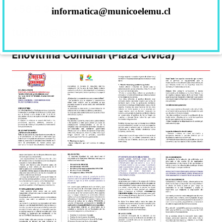
+56 9 3886 7123
informatica@municoelemu.cl
turismo@municoelemu.cl
Enovitrina Comunal (Plaza Cívica)