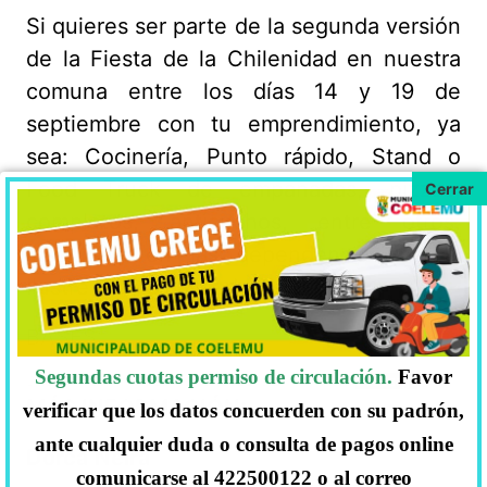
Si quieres ser parte de la segunda versión
de la Fiesta de la Chilenidad en nuestra
comuna entre los días 14 y 19 de
septiembre con tu emprendimiento, ya
sea: Cocinería, Punto rápido, Stand o
Food Truck de empanadas, pizzas,
completos, anticuchos, entre otros,
inscríbete en las dependencias de la
Ilustre Municipalidad de Coelemu.
BASES:
Segundas cuotas permiso de circulación.
Favor
BASES-FIESTA-CHILENIDAD-2022-DEFINITIVAS
Descarga
MÁS INFORMACIÓN:
verificar que los datos concuerden con su padrón,
ante cualquier duda o consulta de pagos online
Dorca Neira
comunicarse al 422500122 o al correo