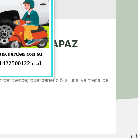
RAMA MÁS CAPAZ
concuerden con su
l 422500122 o al
az del Sence, que benefició a una veintena de