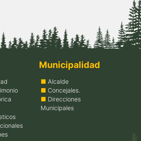
Municipalidad
dad
Alcalde
imonio
Concejales.
rica
Direcciones
Municipales
sticos
icionales
nes