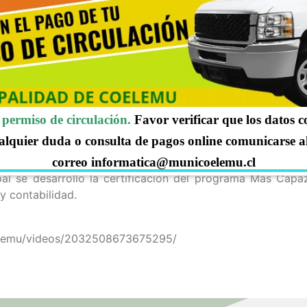
 BENEFICIARIOS DEL PROG
permiso de circulación.
Favor verificar que los datos 
alquier duda o consulta de pagos online comunicarse a
ROGRAMA MÁS CAPAZ!!!
correo informatica@municoelemu.cl
ipal se desarrolló la certificación del programa Más Cap
y contabilidad.
elemu/videos/2032508673675295/