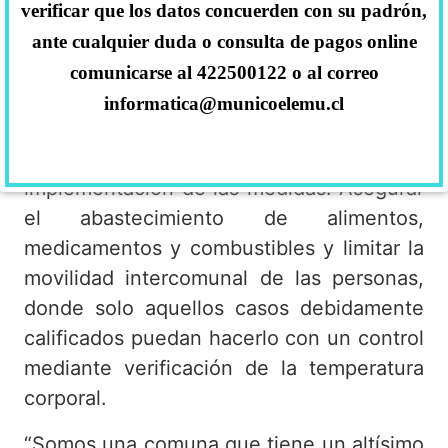
esenciales para preservar la integridad
verificar que los datos concuerden con su padrón,
física, la salud y la integridad psicológica
ante cualquier duda o consulta de pagos online
de todos los habitantes de la comuna.
comunicarse al 422500122 o al correo
Limitación de ingreso a solo residentes y
informatica@municoelemu.cl
casos calificados. El despliegue de
personal militar que permita garantizar la
implementación de las medidas. Asegurar
el abastecimiento de alimentos,
medicamentos y combustibles y limitar la
movilidad intercomunal de las personas,
donde solo aquellos casos debidamente
calificados puedan hacerlo con un control
mediante verificación de la temperatura
corporal.
“Somos una comuna que tiene un altísimo