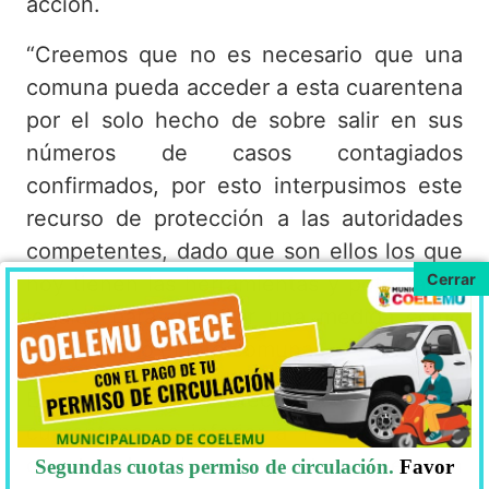
acción.
“Creemos que no es necesario que una
comuna pueda acceder a esta cuarentena
por el solo hecho de sobre salir en sus
números de casos contagiados
confirmados, por esto interpusimos este
recurso de protección a las autoridades
competentes, dado que son ellos los que
hoy tienen las herramientas y potestades
legales para decretar una medida como
esta”, afirmó el jefe comunal.
El recurso de protección solicita una
cuarentena no inferior a 14 días que dé
cuenta de algunos puntos que son
Segundas cuotas permiso de circulación.
Favor