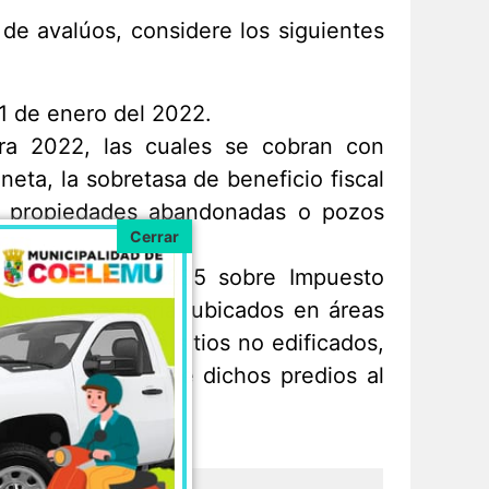
de avalúos, considere los siguientes
1 de enero del 2022.
ara 2022, las cuales se cobran con
neta, la sobretasa de beneficio fiscal
s, propiedades abandonadas o pozos
 de la Ley N°17.235 sobre Impuesto
mpuesto territorial ubicados en áreas
correspondan a sitios no edificados,
ón de catastral de dichos predios al