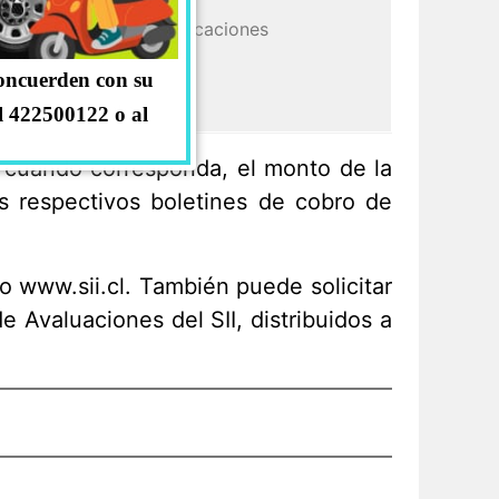
Salud
Transporte y telecomunicaciones
Otros no considerados
concuerden con su
Sitio eriazo
 Estacionamiento
l 422500122 o al
, cuando corresponda, el monto de la
os respectivos boletines de cobro de
o www.sii.cl. También puede solicitar
 Avaluaciones del SII, distribuidos a