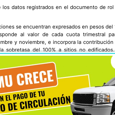
 los datos registrados en el documento de rol 
uciones se encuentran expresados en pesos del 
responde al valor de cada cuota trimestral p
embre y noviembre, e incorpora la contribución 
la sobretasa del 100% a sitios no edificado
nas.
icó, con vigencia 16.08.2018, el artículo 8
rma, los bienes raíces no agrícolas afectos a i
eas de extensión urbana o urbanizables, y que 
nformada por cada municipalidad y la situaci
a de este Reavalúo.
estino de los bienes raíces es la siguiente: