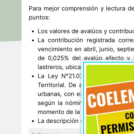
Para mejor comprensión y lectura de
puntos:
Los valores de avalúos y contrib
La contribución registrada cor
vencimiento en abril, junio, septi
de 0,025% del avalúo efecto y 
lastreros, ubicados en áreas urba
La Ley N°21.078 del 2018 modif
Territorial. De acuerdo a esta no
urbanas, con excepción de las ár
según la nómina de propiedades i
momento de la entrada en vigenci
La descripción de los códigos de d