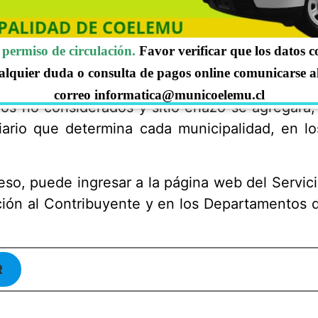
L: Bodega y Almacenaje
S: 
M: Minería
T:
O: Oficina
V: 
permiso de circulación.
Favor verificar que los datos 
P: Administración pública y defensa
W: 
Q: Culto
Z:
alquier duda o consulta de pagos online comunicarse a
correo informatica@municoelemu.cl
ros no considerados y sitio eriazo se agregará
iario que determina cada municipalidad, en l
eso, puede ingresar a la página web del Servici
ón al Contribuyente y en los Departamentos de
R