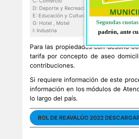
C: Comercio
D: Deporte y Recreación
E: Educación y Cultura
Segundas cuotas 
G: Hotel , Motel
I: Industria
padrón, ante cu
Para las propiedades con destino ot
tarifa por concepto de aseo domicil
contribuciones.
Si requiere información de este proc
información en los módulos de Atenci
lo largo del país.
ROL DE REAVALÚO 2022 DESCARGA